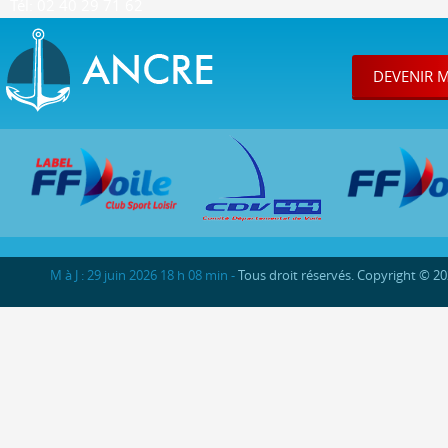
Tél: 02 40 29 71 62
DEVENIR 
M à J : 29 juin 2026 18 h 08 min -
Tous droit réservés. Copyright © 2