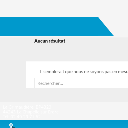
Aucun résultat
Il semblerait que nous ne soyons pas en mesu
R
e
c
h
La Grimaudière, BP4323
e
44243 La Chapelle sur Erdre
r
Tél: 02 40 29 71 62
c