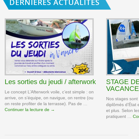
DERNIÈRES ACTUALITÉS
Les sorties du jeudi / afterwork
STAGE DE
VACANCE
Le concept L’Afterwork voile, c’est simple : on
arrive, on s’équipe, on navigue, on rentre (ou
Nos stages sont
on reste profiter de la terrasse). Pas de …
diplômés d’État 
Continuer la lecture de
Les
→
et plus. Selon le
sorties
pratiquent …
Con
du
jeudi
/