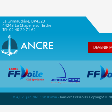
La Grimaudière, BP4323
44243 La Chapelle sur Erdre
Tél: 02 40 29 71 62
DEVENIR 
M à J : 29 juin 2026 18 h 08 min -
Tous droit réservés. Copyright © 2