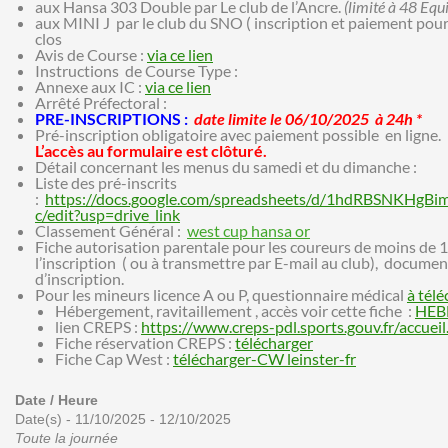
aux Hansa 303 Double par Le club de l’Ancre.
(limité à 48 Equ
aux MINI J par le club du SNO ( inscription et paiement pour le
clos
Avis de Course :
via ce lien
Instructions de Course Type :
Annexe aux IC :
via ce lien
Arrêté Préfectoral :
PRE-INSCRIPTIONS :
date limite le 06/10/2025 à 24h *
Pré-inscription obligatoire avec paiement possible en ligne.
L’accès au formulaire est clôturé.
Détail concernant les menus du samedi et du dimanche :
Liste des pré-inscrits
:
https://docs.google.com/spreadsheets/d/1hdRBSNKHg
c/edit?usp=drive_link
Classement Général :
west cup hansa or
Fiche autorisation parentale pour les coureurs de moins de 1
l’inscription ( ou à transmettre par E-mail au club), documen
d’inscription.
Pour les mineurs licence A ou P, questionnaire médical
à télé
Hébergement, ravitaillement , accès voir cette fiche :
HEB
lien CREPS :
https://www.creps-pdl.sports.gouv.fr/accueil.
Fiche réservation CREPS :
télécharger
Fiche Cap West :
télécharger-CW leinster-fr
Date / Heure
Date(s) - 11/10/2025 - 12/10/2025
Toute la journée