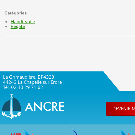
Catégories
Handi-voile
Régate
La Grimaudière, BP4323
44243 La Chapelle sur Erdre
Tél: 02 40 29 71 62
DEVENIR 