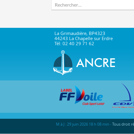
R
e
c
h
e
La Grimaudière, BP4323
44243 La Chapelle sur Erdre
r
Tél: 02 40 29 71 62
c
h
e
r
:
M à J : 29 juin 2026 18 h 08 min -
Tous droit 