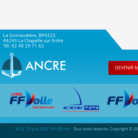
La Grimaudière, BP4323
44243 La Chapelle sur Erdre
Tél: 02 40 29 71 62
DEVENIR 
M à J : 29 juin 2026 18 h 08 min -
Tous droit réservés. Copyright © 2