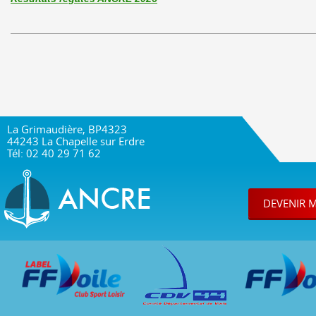
La Grimaudière, BP4323
44243 La Chapelle sur Erdre
Tél: 02 40 29 71 62
DEVENIR 