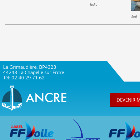
ludic
Seil
La Grimaudière, BP4323
44243 La Chapelle sur Erdre
Tél: 02 40 29 71 62
DEVENIR 