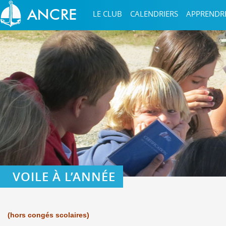
LE CLUB
CALENDRIERS
APPRENDR
VOILE À L’ANNÉE
(hors congés scolaires)