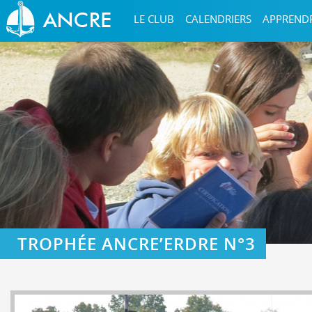
LE CLUB
CALENDRIERS
APPREND
TROPHÉE ANCRE’ERDRE N°3