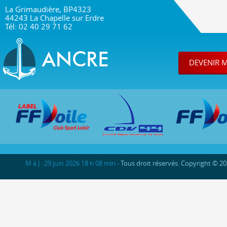
La Grimaudière, BP4323
44243 La Chapelle sur Erdre
Tél: 02 40 29 71 62
DEVENIR 
M à J : 29 juin 2026 18 h 08 min -
Tous droit réservés. Copyright © 2